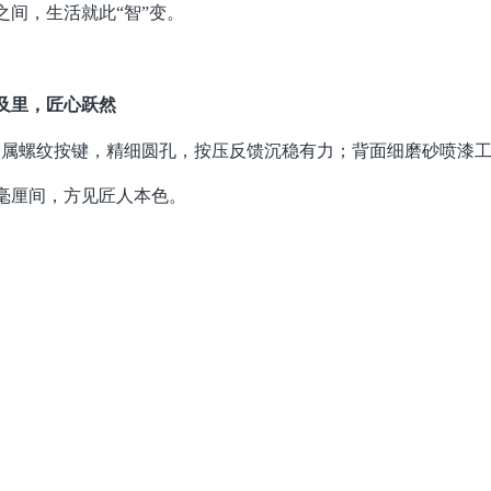
之间，生活就此“智”变。
及里，匠心跃然
金属螺纹按键，精细圆孔，按压反馈沉稳有力；背面细磨砂喷漆
毫厘间，方见匠人本色。