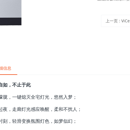
上一页
: ViC
细信息
自如，不止于此
朦胧，一键熄灭全宅灯光，悠然入梦；
起夜，走廊灯光感应唤醒，柔和不扰人；
时刻，轻滑变换氛围灯色，如梦似幻；