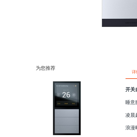
为您推荐
详
开关
睡意
凌晨
浪漫