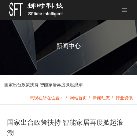
新闻中心
国家出台政策扶持 智能家居再度掀起浪潮
您现在所在位置：
网站首页
新闻动态
行业资讯
国家出台政策扶持 智能家居再度掀起浪
潮